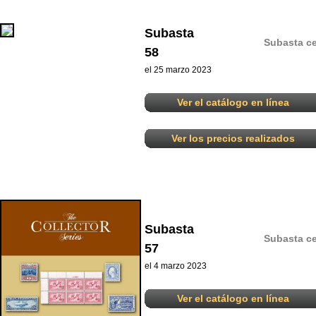
Subasta
Subasta ce
58
el 25 marzo 2023
Ver el catálogo en línea
Ver los precios realizados
Subasta
Subasta ce
57
el 4 marzo 2023
Ver el catálogo en línea