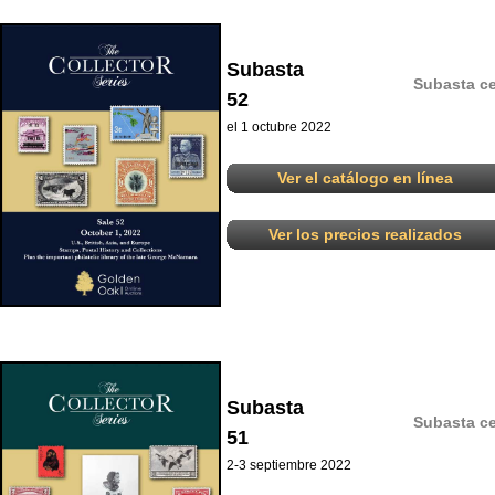
Subasta
Subasta ce
52
el 1 octubre 2022
Ver el catálogo en línea
Ver los precios realizados
Subasta
Subasta ce
51
2-3 septiembre 2022