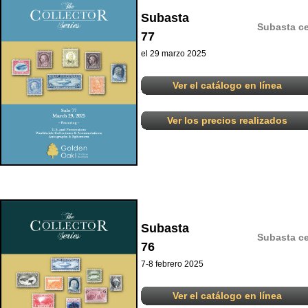
Subasta
Subasta ce
77
el 29 marzo 2025
Ver el catálogo en línea
Ver los precios realizados
Subasta
Subasta ce
76
7-8 febrero 2025
Ver el catálogo en línea