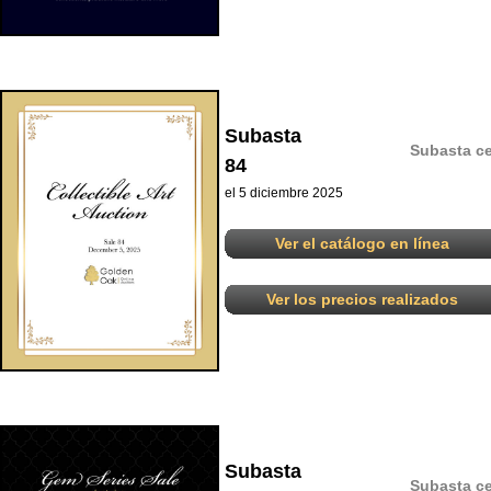
Subasta
Subasta ce
84
el 5 diciembre 2025
Ver el catálogo en línea
Ver los precios realizados
Subasta
Subasta ce