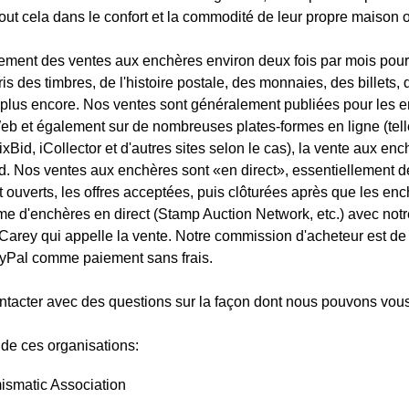
tout cela dans le confort et la commodité de leur propre maison 
ment des ventes aux enchères environ deux fois par mois pour 
s des timbres, de l'histoire postale, des monnaies, des billets, de
 plus encore. Nos ventes sont généralement publiées pour les 
Web et également sur de nombreuses plates-formes en ligne (te
Bid, iCollector et d'autres sites selon le cas), la vente aux enc
rd. Nos ventes aux enchères sont «en direct», essentiellement 
ont ouverts, les offres acceptées, puis clôturées après que les en
forme d'enchères en direct (Stamp Auction Network, etc.) avec no
 Carey qui appelle la vente. Notre commission d'acheteur est d
PayPal comme paiement sans frais.
ntacter avec des questions sur la façon dont nous pouvons vous
e ces organisations:
smatic Association