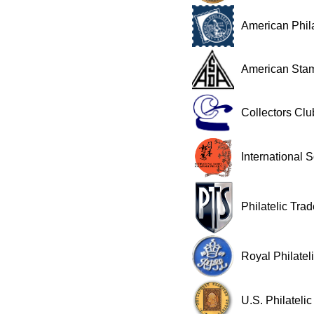
American Phila
American Stam
Collectors Clu
International 
Philatelic Tra
Royal Philatel
U.S. Philateli