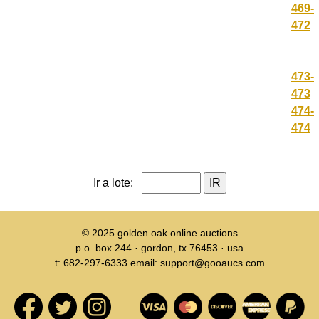
469-
472
473-
473
474-
474
Ir a lote:
© 2025
golden oak online auctions
p.o. box 244 · gordon, tx 76453 · usa
t: 682-297-6333 email: support@gooaucs.com