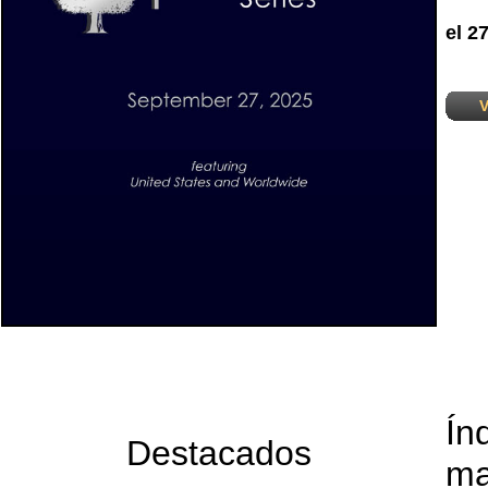
el 2
V
Ín
Destacados
ma