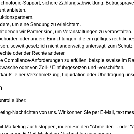
chnologie-Support, sichere Zahlungsabwicklung, Betrugspräven
nt anbieten.
ktionspartnern.
ere, um eine Sendung zu erleichtern.
it denen wir Partner sind, um Veranstaltungen zu veranstalten.
behörden oder andere Einrichtungen, die ein gültiges rechtlich
n, soweit gesetzlich nicht anderweitig untersagt, zum Schutz
Rechte oder der Rechte anderer.
he Compliance-Anforderungen zu erfüllen, beispielsweise im 
äsche oder von Zoll- / Einfuhrgesetzen und -vorschriften.
kaufs, einer Verschmelzung, Liquidation oder Übertragung un
n
ntrolle über:
ting-Nachrichten von uns. Wir können Sie per E-Mail, text m
l-Marketing auch stoppen, indem Sie den "Abmelden" - oder "A
n unseren E-Mail-Marketing-Nachrichten verwenden.