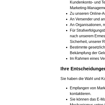
Kundenkonto- und Te
Marketing-Manageme
Zu unseren Online-Au
An Versender und and
An Organisationen, m
Für Strafverfolgungs
nach unserem Ermesse
Sicherheit, unserer 
Bestimmte gesetzlic
Bekämpfung der Geldw
Im Rahmen eines Ver
Ihre Entscheidunge
Sie haben die Wahl und Ko
Empfangen von Marke
kontaktieren.
Sie können das E-Mai
Mechanismus unten i