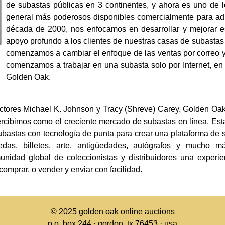
de subastas públicas en 3 continentes, y ahora es uno de l
general más poderosos disponibles comercialmente para adm
década de 2000, nos enfocamos en desarrollar y mejorar e
apoyo profundo a los clientes de nuestras casas de subastas
comenzamos a cambiar el enfoque de las ventas por correo y 
comenzamos a trabajar en una subasta solo por Internet, en
Golden Oak.
ctores Michael K. Johnson y Tracy (Shreve) Carey, Golden Oak
ercibimos como el creciente mercado de subastas en línea. Es
bastas con tecnología de punta para crear una plataforma de s
das, billetes, arte, antigüedades, autógrafos y mucho má
nidad global de coleccionistas y distribuidores una experi
comprar, o vender y enviar con facilidad.
© 2025
golden oak online auctions
p.o. box 244 · gordon, tx 76453 · usa