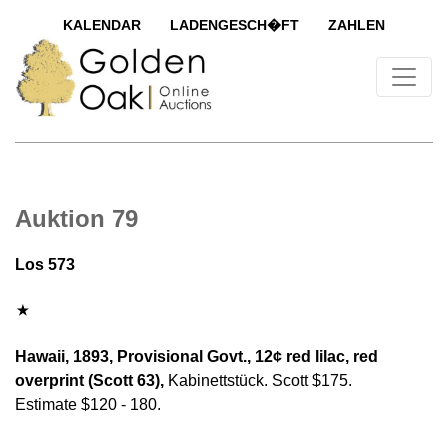
KALENDAR
LADENGESCH�FT
ZAHLEN
Auktion 79
Los 573
Hawaii, 1893, Provisional Govt., 12¢ red lilac, red
overprint (Scott 63),
Kabinettstück. Scott $175.
Estimate $120 - 180.