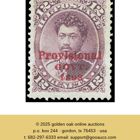
© 2025
golden oak online auctions
p.o. box 244 · gordon, tx 76453 · usa
t: 682-297-6333 email: support@gooaucs.com