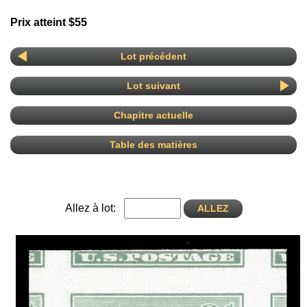
Prix atteint $55
Lot précédent
Lot suivant
Chapitre actuelle
Table des matières
Allez à lot: