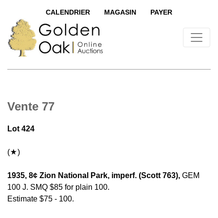
CALENDRIER
MAGASIN
PAYER
Vente 77
Lot 424
(
)
1935, 8¢ Zion National Park, imperf. (Scott 763),
GEM
100 J. SMQ $85 for plain 100.
Estimate $75 - 100.