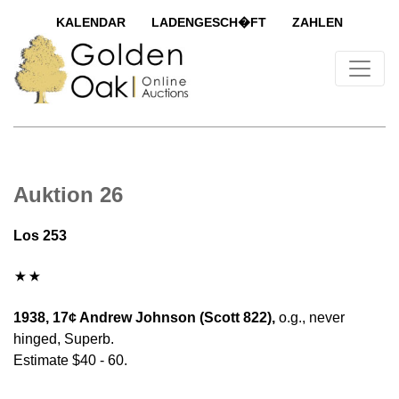
KALENDAR
LADENGESCH�FT
ZAHLEN
Auktion 26
Los 253
1938, 17¢ Andrew Johnson (Scott 822),
o.g., never
hinged, Superb.
Estimate $40 - 60.