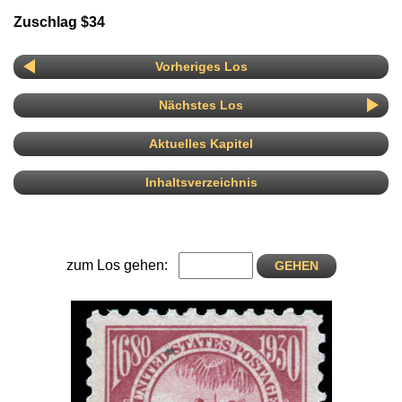
Zuschlag $34
Vorheriges Los
Nächstes Los
Aktuelles Kapitel
Inhaltsverzeichnis
zum Los gehen: