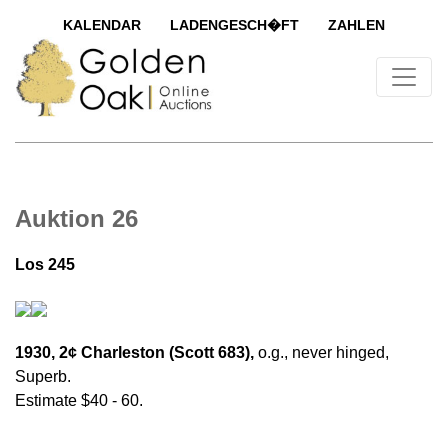
KALENDAR
LADENGESCH�FT
ZAHLEN
Auktion 26
Los 245
1930, 2¢ Charleston (Scott 683),
o.g., never hinged,
Superb.
Estimate $40 - 60.