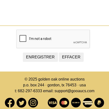
© 2025
golden oak online auctions
p.o. box 244 · gordon, tx 76453 · usa
t: 682-297-6333 email: support@gooaucs.com